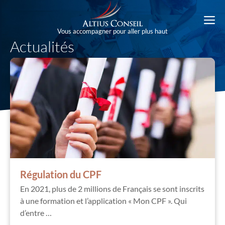
Aller
au
M
contenu
Vous accompagner pour aller plus haut
Actualités
Régulation du CPF
En 2021, plus de 2 millions de Français se sont inscrits
à une formation et l’application « Mon CPF ». Qui
d’entre …